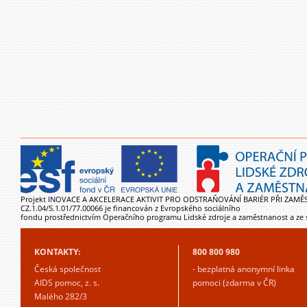
Projekt INOVACE A AKCELERACE AKTIVIT PRO ODSTRAŇOVÁNÍ BARIÉR PŘI ZAMĚ
CZ.1.04/5.1.01/77.00066 je financován z Evropského sociálního
fondu prostřednictvím Operačního programu Lidské zdroje a zaměstnanost a ze 
KONTAKTY:
800 800 980
Česká společnost
- bezplatná anonymní linka
AIDS pomoc, z. s.
pomoci (zdarma v ČR)
Malého 282/3