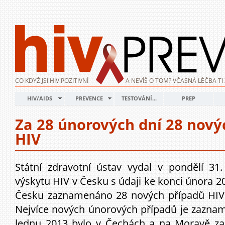
CO KDYŽ JSI HIV POZITIVNÍ
A NEVÍŠ O TOM? VČASNÁ LÉČBA TI 
HIV/AIDS
PREVENCE
TESTOVÁNÍ...
PREP
Za 28 únorových dní 28 nový
HIV
Státní zdravotní ústav vydal v pondělí 31.
výskytu HIV v Česku s údaji ke konci února 2
Česku zaznamenáno 28 nových případů HIV 
Nejvíce nových únorových případů je zaznam
lednu 2013 bylo v Čechách a na Moravě z