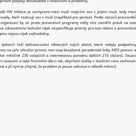
se přitom potýkají dlouhodobě s finančními a problémy.
dů HIV infekce je zachyceno mezi muži majícími sex s jinými muži, tedy mez
uály, kteří realizují sex s muži (například pro peníze). Podle názorů pracovník
organizací by se proto preventivní programy měly více zaměřit právě na tut
va zdravotnictví bohužel nijak nespecifikuje priority pro tuto oblast a preventivn
upinu nejsou nijak zvýhodněny.
ýdnech řeší dofinancování některých svých aktivit, které nebyly podpořen
etos na jaře ohrožen provoz non-stop bezplatné poradenské linky AIDS pomoci 
žívá měsíčně 230 volajících a internetovou poradnu dalších 210 občanů. Situac
m ústavem a také firemními dárci tak, abychom služby v letošním roce zachovali
ná a již nyní je zřejmé, že problém je pouze odsunut o několik měsíců.