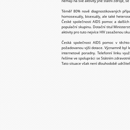
nemají na své aktivity jiné státní zdroje, 
Téměř 80% nově diagnostikovaných přípa
homosexuály, bisexuály, ale také heterosex
České společnosti AIDS pomoc a dalších 
populační skupinu. Dotační titul Ministerst
aktivity pro tuto nejvíce HIV zasaženou sk
Česká společnost AIDS pomoc v těchto t
požadovanou výši dotace. Významně byl l
internetové poradny. Telefonní linku vyu
řešíme ve spolupráci se Státním zdravotní
Tato situace však není dlouhodobě udržitel