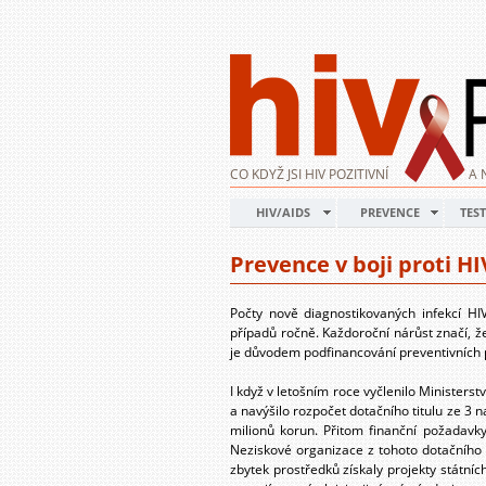
CO KDYŽ JSI HIV POZITIVNÍ
A 
HIV/AIDS
PREVENCE
TEST
Prevence v boji proti 
Počty nově diagnostikovaných infekcí H
případů ročně. Každoroční nárůst značí, ž
je důvodem podfinancování preventivních pr
I když v letošním roce vyčlenilo Ministers
a navýšilo rozpočet dotačního titulu ze 3 
milionů korun. Přitom finanční požadavk
Neziskové organizace z tohoto dotačního t
zbytek prostředků získaly projekty státních