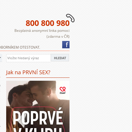
800 800 980
Bezplatná anonymní linka pomoci
(zdarma v ČR)
 ODBORNÍKEM OTESTOVAT.
Jak na PRVNÍ SEX?
5
h
c
S
3
.
,
í