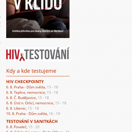
i
ů
o
í
y
a
i
.
Kdy a kde testujeme
HIV CHECKPOINTY
6. 8. Praha - Dům světla,
15 - 18
6. 8. Teplice, nemocnice,
15 - 18
6. 8. Č. Budějovice,
15 - 18
6. 8. Ústí n. Orlicí, nemocnice,
15 - 18
6. 8. Liberec,
15 - 18
10. 8. Praha - Dům světla,
16 - 19
TESTOVÁNÍ V SANITKÁCH
6. 8. Povaleč,
15 - 20