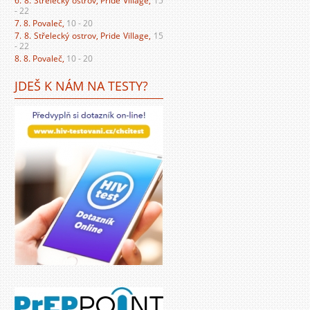
6. 8. Střelecký ostrov, Pride Village,
15
- 22
7. 8. Povaleč,
10 - 20
7. 8. Střelecký ostrov, Pride Village,
15
- 22
8. 8. Povaleč,
10 - 20
JDEŠ K NÁM NA TESTY?