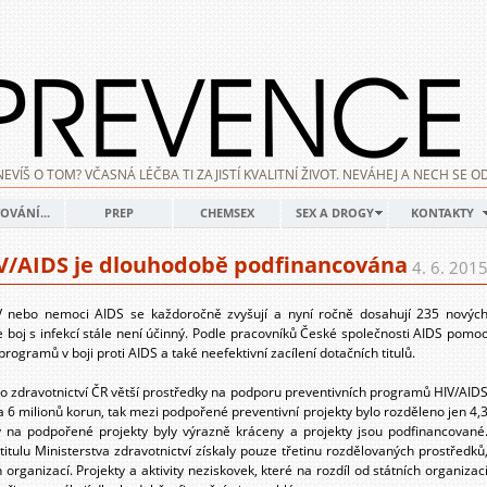
NEVÍŠ O TOM? VČASNÁ LÉČBA TI ZAJISTÍ KVALITNÍ ŽIVOT. NEVÁHEJ A NECH SE
OVÁNÍ...
PREP
CHEMSEX
SEX A DROGY
KONTAKTY
HIV/AIDS je dlouhodobě podfinancována
4. 6. 201
IV nebo nemoci AIDS se každoročně zvyšují a nyní ročně dosahují 235 novýc
e boj s infekcí stále není účinný. Podle pracovníků České společnosti AIDS pomo
ogramů v boji proti AIDS a také neefektivní zacílení dotačních titulů.
tvo zdravotnictví ČR větší prostředky na podporu preventivních programů HIV/AID
na 6 milionů korun, tak mezi podpořené preventivní projekty bylo rozděleno jen 4,
y na podpořené projekty byly výrazně kráceny a projekty jsou podfinancované
itulu Ministerstva zdravotnictví získaly pouze třetinu rozdělovaných prostředků
 organizací. Projekty a aktivity neziskovek, které na rozdíl od státních organizac