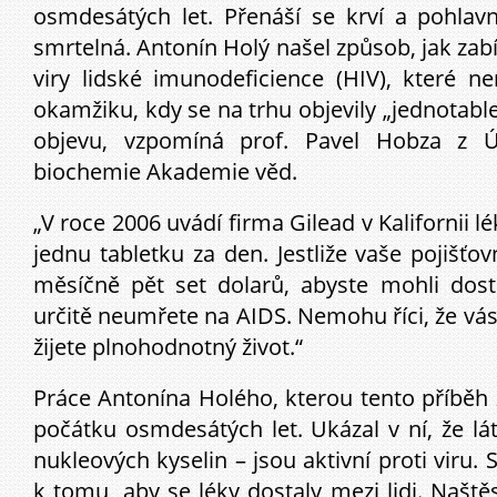
osmdesátých let. Přenáší se krví a pohla
smrtelná. Antonín Holý našel způsob, jak zab
viry lidské imunodeficience (HIV), které n
okamžiku, kdy se na trhu objevily „jednotable
objevu, vzpomíná prof. Pavel Hobza z 
biochemie Akademie věd.
„V roce 2006 uvádí firma Gilead v Kalifornii 
jednu tabletku za den. Jestliže vaše pojiš
měsíčně pět set dolarů, abyste mohli dost
určitě neumřete na AIDS. Nemohu říci, že vás v
žijete plnohodnotný život.“
Práce Antonína Holého, kterou tento příběh 
počátku osmdesátých let. Ukázal v ní, že lá
nukleových kyselin – jsou aktivní proti viru.
k tomu, aby se léky dostaly mezi lidi. Naštěs