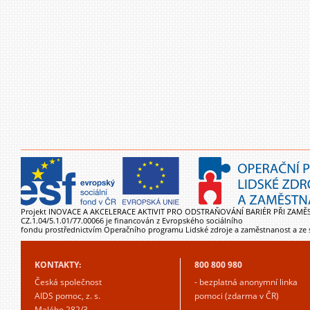
Projekt INOVACE A AKCELERACE AKTIVIT PRO ODSTRAŇOVÁNÍ BARIÉR PŘI ZAMĚ
CZ.1.04/5.1.01/77.00066 je financován z Evropského sociálního
fondu prostřednictvím Operačního programu Lidské zdroje a zaměstnanost a ze 
KONTAKTY:
800 800 980
Česká společnost
- bezplatná anonymní linka
AIDS pomoc, z. s.
pomoci (zdarma v ČR)
Malého 282/3