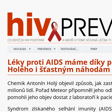
CO KDYŽ JSI HIV POZITIVNÍ
A NEVÍŠ O TOM? VČASNÁ LÉČBA TI 
HIV/AIDS
PREVENCE
TESTOVÁNÍ...
PREP
Léky proti AIDS máme díky pí
Holého i šťastným náhodám
Chemik Antonín Holý objevil způsob, jak zasta
milionů lidí. Pořad Meteor připomněl jeho odka
pomohli jeho objev dostat z laboratoří k pac
Syndrom získaného selhání imunity (AIDS