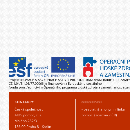
Projekt INOVACE A AKCELERACE AKTIVIT PRO ODSTRAŇOVÁNÍ BARIÉR PŘI ZAMĚ
CZ.1.04/5.1.01/77.00066 je financován z Evropského sociálního
fondu prostřednictvím Operačního programu Lidské zdroje a zaměstnanost a ze 
KONTAKTY:
800 800 980
Česká společnost
- bezplatná anonymní linka
AIDS pomoc, z. s.
pomoci (zdarma v ČR)
Malého 282/3
186 00 Praha 8 - Karlín