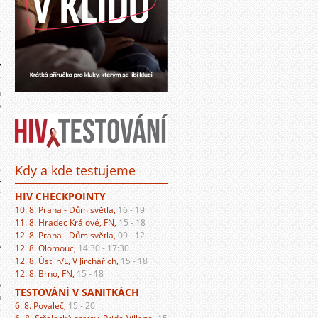
ž
V
í
u
o
,
a
Kdy a kde testujeme
6
v
í
HIV CHECKPOINTY
10. 8. Praha - Dům světla,
16 - 19
11. 8. Hradec Králové, FN,
15 - 18
,
12. 8. Praha - Dům světla,
09 - 12
o
12. 8. Olomouc,
14:30 - 17:30
12. 8. Ústí n/L, V Jirchářích,
15 - 18
12. 8. Brno, FN,
15 - 18
h
TESTOVÁNÍ V SANITKÁCH
u
6. 8. Povaleč,
15 - 20
e