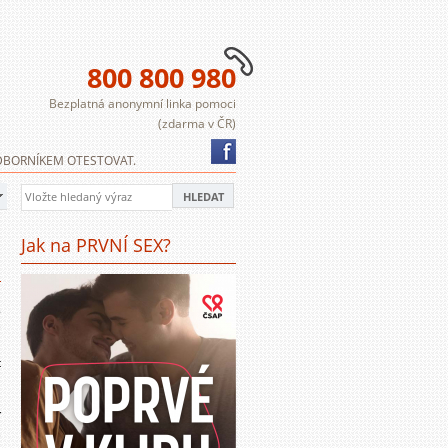
800 800 980
Bezplatná anonymní linka pomoci
(zdarma v ČR)
 ODBORNÍKEM OTESTOVAT.
Jak na PRVNÍ SEX?
7
.
ě
a
t
í
e