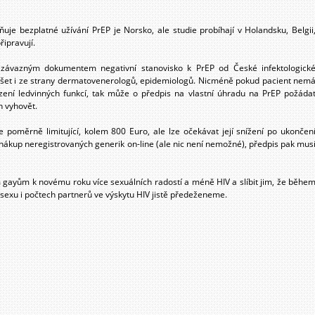
uje bezplatné užívání PrEP je Norsko, ale studie probíhají v Holandsku, Belgii
řipravují.
í závazným dokumentem negativní stanovisko k PrEP od České infektologick
slyšet i ze strany dermatovenerologů, epidemiologů. Nicméně pokud pacient nem
ení ledvinných funkcí, tak může o předpis na vlastní úhradu na PrEP požáda
n vyhovět.
e poměrně limitující, kolem 800 Euro, ale lze očekávat její snížení po ukončen
 nákup neregistrovaných generik on-line (ale nic není nemožné), předpis pak mus
gayům k novému roku více sexuálních radostí a méně HIV a slíbit jim, že běhe
ci sexu i počtech partnerů ve výskytu HIV jistě předeženeme.