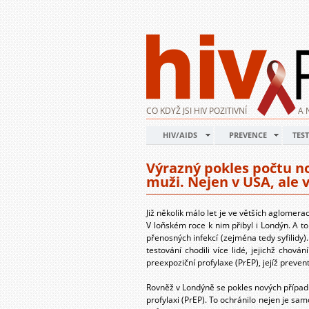
CO KDYŽ JSI HIV POZITIVNÍ
A 
HIV/AIDS
PREVENCE
TEST
Výrazný pokles počtu n
muži. Nejen v USA, ale v
Již několik málo let je ve větších aglome
V loňském roce k nim přibyl i Londýn. A t
přenosných infekcí (zejména tedy syfilidy)
testování chodili více lidé, jejichž chov
preexpoziční profylaxe (PrEP), jejíž preven
Rovněž v Londýně se pokles nových případů v
profylaxi (PrEP). To ochránilo nejen je sam