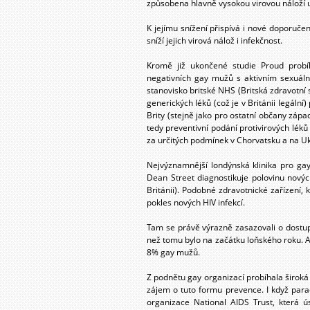
způsobena hlavně vysokou virovou náloží 
K jejímu snížení přispívá i nové doporuče
sníží jejich virová nálož i infekčnost.
Kromě již ukončené studie Proud probí
negativních gay mužů s aktivním sexuáln
stanovisko britské NHS (Britská zdravotní 
generických léků (což je v Británii legální)
Brity (stejně jako pro ostatní občany zápa
tedy preventivní podání protivirových léků
za určitých podmínek v Chorvatsku a na Uk
Nejvýznamnější londýnská klinika pro g
Dean Street diagnostikuje polovinu nov
Británii). Podobné zdravotnické zařízení,
pokles nových HIV infekcí.
Tam se právě výrazně zasazovali o dostupno
než tomu bylo na začátku loňského roku. A 
8% gay mužů.
Z podnětu gay organizací probíhala široká
zájem o tuto formu prevence. I když par
organizace National AIDS Trust, která 