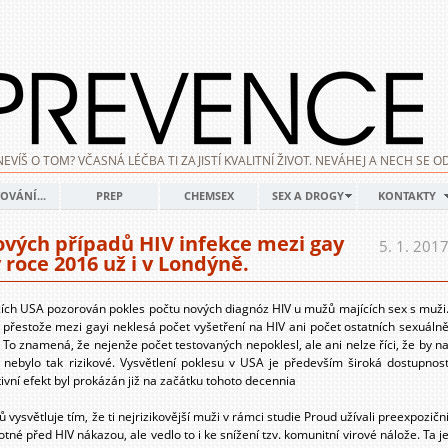
NEVÍŠ O TOM? VČASNÁ LÉČBA TI ZAJISTÍ KVALITNÍ ŽIVOT. NEVÁHEJ A NECH SE
OVÁNÍ...
PREP
CHEMSEX
SEX A DROGY
KONTAKTY
ových případů HIV infekce mezi gay
5. 1. 201
 roce 2016 už i v Londýně.
racích USA pozorován pokles počtu nových diagnóz HIV u mužů majících sex s muži
o přestože mezi gayi neklesá počet vyšetření na HIV ani počet ostatních sexuáln
. To znamená, že nejenže počet testovaných nepoklesl, ale ani nelze říci, že by n
ání nebylo tak rizikové. Vysvětlení poklesu v USA je především široká dostupnos
tivní efekt byl prokázán již na začátku tohoto decennia
ysvětluje tím, že ti nejrizikovější muži v rámci studie Proud užívali preexpozičn
otné před HIV nákazou, ale vedlo to i ke snížení tzv. komunitní virové nálože. Ta j