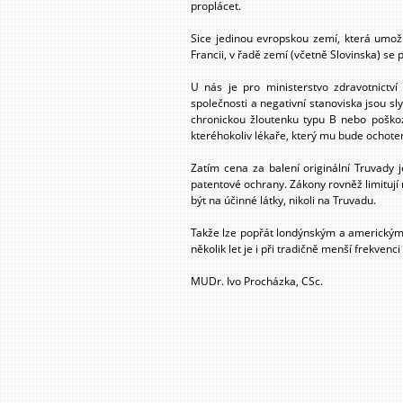
proplácet.
Sice jedinou evropskou zemí, která umožň
Francii, v řadě zemí (včetně Slovinska) se p
U nás je pro ministerstvo zdravotnictv
společnosti a negativní stanoviska jsou 
chronickou žloutenku typu B nebo poškoz
kteréhokoliv lékaře, který mu bude ochote
Zatím cena za balení originální Truvady j
patentové ochrany. Zákony rovněž limitují
být na účinné látky, nikoli na Truvadu.
Takže lze popřát londýnským a americkým 
několik let je i při tradičně menší frekven
MUDr. Ivo Procházka, CSc.