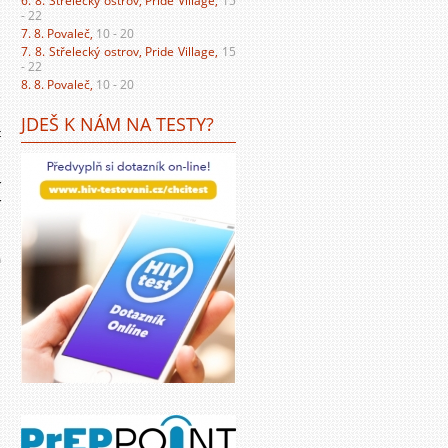
6. 8. Střelecký ostrov, Pride Village,
15
- 22
7. 8. Povaleč,
10 - 20
,
7. 8. Střelecký ostrov, Pride Village,
15
- 22
8. 8. Povaleč,
10 - 20
é
á
JDEŠ K NÁM NA TESTY?
t
í
í
m