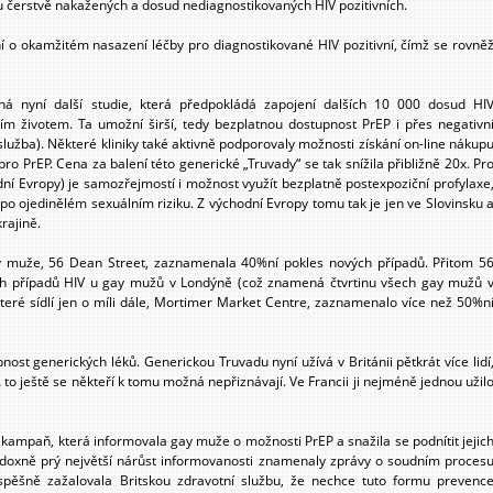
u čerstvě nakažených a dosud nediagnostikovaných HIV pozitivních.
ní o okamžitém nasazení léčby pro diagnostikované HIV pozitivní, čímž se rovně
há nyní další studie, která předpokládá zapojení dalších 10 000 dosud HI
ím životem. Ta umožní širší, tedy bezplatnou dostupnost PrEP i přes negativn
služba). Některé kliniky také aktivně podporovaly možnosti získání on-line nákup
 pro PrEP. Cena za balení této generické „Truvady“ se tak snížila přibližně 20x. Pr
dní Evropy) je samozřejmostí i možnost využít bezplatně postexpoziční profylaxe
 po ojedinělém sexuálním riziku. Z východní Evropy tomu tak je jen ve Slovinsku 
rajině.
ay muže, 56 Dean Street, zaznamenala 40%ní pokles nových případů. Přitom 5
ých případů HIV u gay mužů v Londýně (což znamená čtvrtinu všech gay mužů 
 které sídlí jen o míli dále, Mortimer Market Centre, zaznamenalo více než 50%n
st generických léků. Generickou Truvadu nyní užívá v Británii pětkrát více lidí
to ještě se někteří k tomu možná nepřiznávají. Ve Francii ji nejméně jednou užil
 kampaň, která informovala gay muže o možnosti PrEP a snažila se podnítit jejic
adoxně prý největší nárůst informovanosti znamenaly zprávy o soudním proces
úspěšně zažalovala Britskou zdravotní službu, že nechce tuto formu prevenc